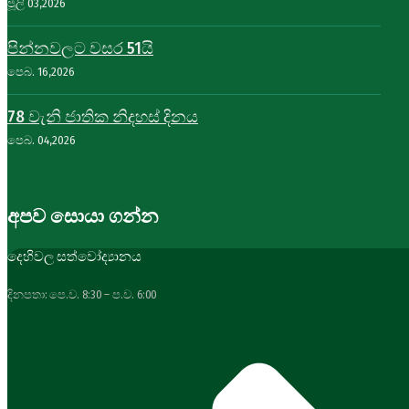
ජූලි 03,2026
පින්නවලට වසර 51යි
පෙබ. 16,2026
78 වැනි ජාතික නිදහස් දිනය
පෙබ. 04,2026
අපව සොයා ගන්න
දෙහිවල සත්වෝද්‍යානය
දිනපතා: පෙ.ව. 8:30 – ප.ව. 6:00