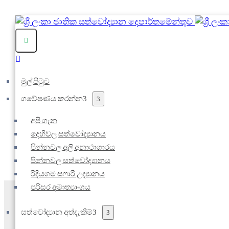
මුල් පිටුව
ගවේෂණය කරන්න
අපි ගැන
දෙහිවල සත්වෝද්‍යානය
පින්නවල අලි අනාථාගාරය
පින්නවල සත්වෝද්‍යානය
රිදියගම සෆාරි උද්‍යානය
පරිසර අමාත්‍යාංශය
සත්වෝද්‍යාන අත්දැකීම්