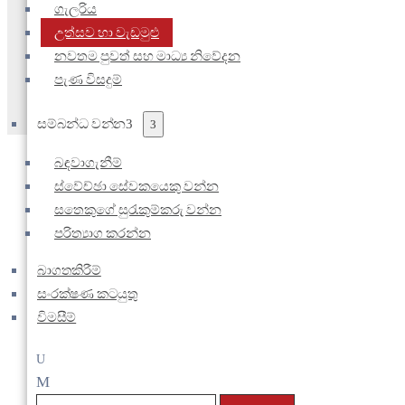
ගැලරිය
උත්සව හා වැඩමුළු
නවතම පුවත් සහ මාධ්‍ය නිවේදන
පැණ විසදුම්
සම්බන්ධ වන්න
බඳවාගැනීම්
ස්වේච්ඡා සේවකයෙකු වන්න
සතෙකුගේ සුරැකුම්කරු වන්න
පරිත්‍යාග කරන්න
බාගතකිරීම්
සංරක්ෂණ කටයුතු
ශ්‍රී ලංකා ජාතික සත්වෝද්‍යාන දෙපාර
විමසීම්
අධ්‍යාපන සැසි, සංරක්ෂණ ක්‍රියාකාර