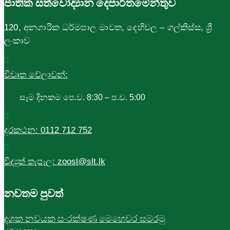
ජාතික සත්වෝද්‍යාන දෙපාර්තමේන්තුව
120, අනගාරික ධර්මපාල මාවත, දෙහිවල – ගල්කිස්ස, ශ්‍රී
ලංකාව
විවෘත වේලාවන්:
සෑම දිනකම පෙ.ව. 8:30 – ප.ව. 5:00
දුරකථන:
0112 712 752
විද්‍යුත් තැපෑල:
zoosl@slt.lk
නවතම පුවත්
දශක නවයක සංරක්ෂණ මෙහෙවර සමරමු