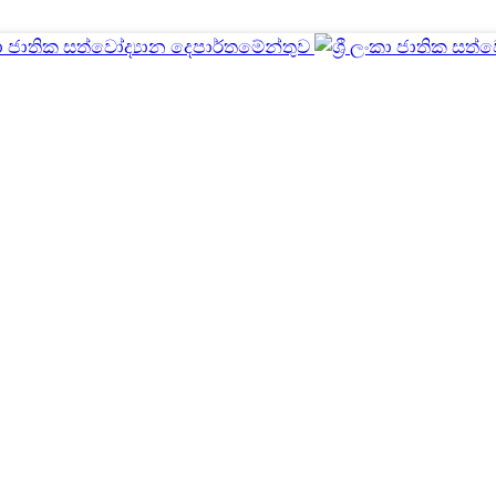
උත්සව හා වැඩමුළු
මුල් පිටුව
උත්සව හා වැඩමුළු