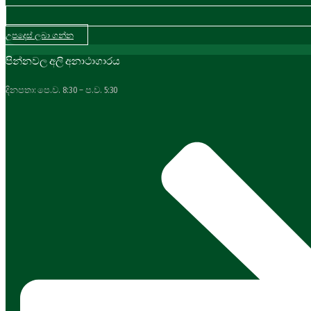
උපදෙස් ලබා ගන්න
පින්නවල අලි අනාථාගාරය
දිනපතා: පෙ.ව. 8:30 – ප.ව. 5:30