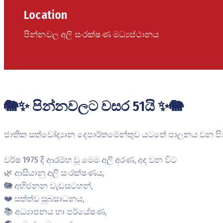
Location
පින්නවල අලි සංරක්ෂණ මධ්‍යස්ථානය
🐘✨ පින්නවලට වසර 51යි ✨🐘
ජාතික සත්වෝද්‍යාන දෙපාර්තමේන්තුව යටතේ පාලනය වන පින්
වර්ෂ 1975 දී ආරම්භ වූ මෙම අලි අරණ, අද වන විට
🌿 ආසියානු අලි සංරක්ෂණය,
🐘 අභිජනන වැඩසටහන්,
❤️ සත්ත්ව සුබසාධනය,
📚 අධ්‍යාපනය හා පර්යේෂණ,