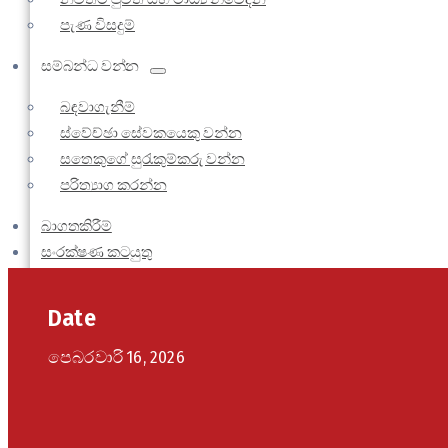
පැණ විසදුම්
සම්බන්ධ වන්න
බඳවාගැනීම්
ස්වේච්ඡා සේවකයෙකු වන්න
සතෙකුගේ සුරැකුම්කරු වන්න
පරිත්‍යාග කරන්න
බාගතකිරීම්
සංරක්ෂණ කටයුතු
විමසීම්
Date
පෙබරවාරි 16, 2026
ප්‍රවේශපත් මිලදී ගන්න