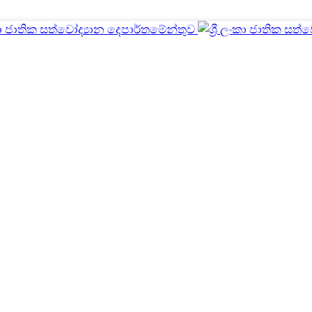
පින්නවලට වසර 51ය
මුල් පිටුව
Event
පින්නවලට වසර 51යි