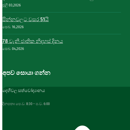
ජූලි 03,2026
පින්නවලට වසර 51යි
පෙබ. 16,2026
78 වැනි ජාතික නිදහස් දිනය
පෙබ. 04,2026
අපව සොයා ගන්න
දෙහිවල සත්වෝද්‍යානය
දිනපතා: පෙ.ව. 8:30 – ප.ව. 6:00