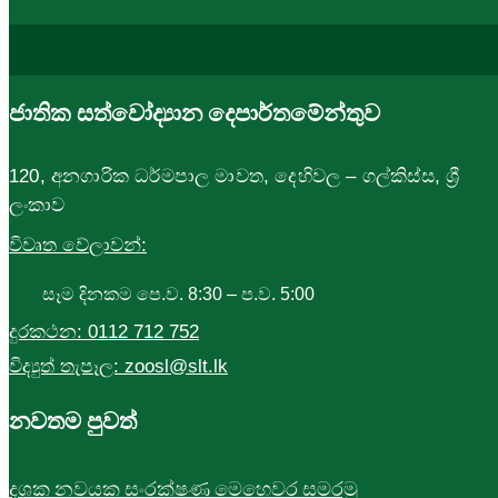
ජාතික සත්වෝද්‍යාන දෙපාර්තමේන්තුව
120, අනගාරික ධර්මපාල මාවත, දෙහිවල – ගල්කිස්ස, ශ්‍රී
ලංකාව
විවෘත වේලාවන්:
සෑම දිනකම පෙ.ව. 8:30 – ප.ව. 5:00
දුරකථන:
0112 712 752
විද්‍යුත් තැපෑල:
zoosl@slt.lk
නවතම පුවත්
දශක නවයක සංරක්ෂණ මෙහෙවර සමරමු