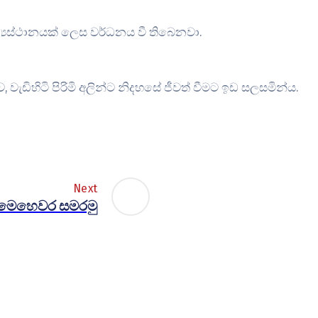
්‍යස්ථානයක් ලෙස වර්ධනය වී තිබෙනවා.
ඩිහිටි පිරිමි අලින්ට නිදහසේ ජීවත් වීමට ඉඩ සලසමින්ය.
Next
මෙහෙවර සමරමු