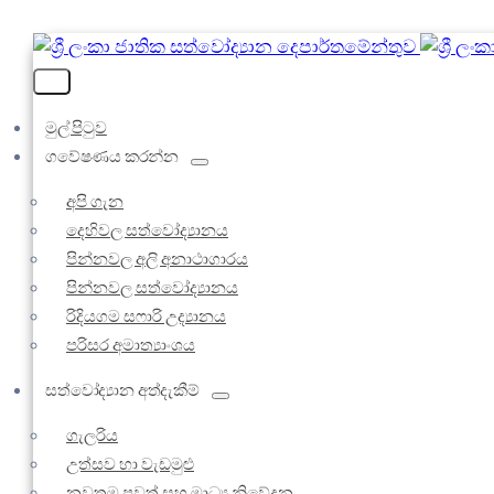
මුල් පිටුව
ගවේෂණය කරන්න
අපි ගැන
දෙහිවල සත්වෝද්‍යානය
පින්නවල අලි අනාථාගාරය
පින්නවල සත්වෝද්‍යානය
රිදියගම සෆාරි උද්‍යානය
පරිසර අමාත්‍යාංශය
සත්වෝද්‍යාන අත්දැකීම්
ගැලරිය
උත්සව හා වැඩමුළු
නවතම පුවත් සහ මාධ්‍ය නිවේදන