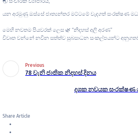
🌏 සංචාරක ව්‍යාපාරය,
යන අරමුණු ඔස්සේ ජාත්‍යන්තර මට්ටමේ වැදගත් සංරක්ෂණ මධ
මෙහි නවතම පියවරක් ලෙස 🌿 “නිදහස් අලි අරණ”
විවෘත වන්නේ නවීන සත්ත්ව සුබසාධන සංකල්පයන්ට අනුගතව, වැ
Previous
78 වැනි ජාතික නිදහස් දිනය
දශක නවයක සංරක්ෂණ 
Share Article