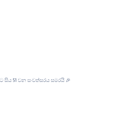
 සිය 51 වන සංවත්සරය සමරයි 🎉