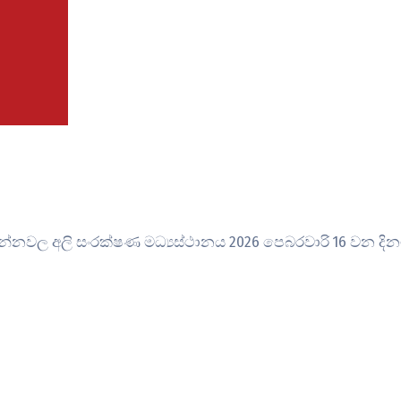
නවල අලි සංරක්ෂණ මධ්‍යස්ථානය 2026 පෙබරවාරි 16 වන දිනට