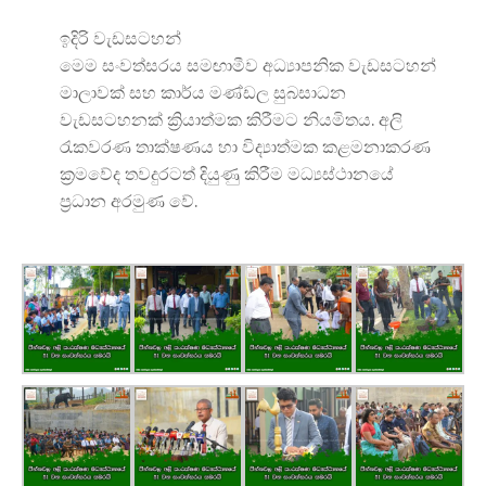
ඉදිරි වැඩසටහන්
මෙම සංවත්සරය සමඟාමීව අධ්‍යාපනික වැඩසටහන්
මාලාවක් සහ කාර්ය මණ්ඩල සුබසාධන
වැඩසටහනක් ක්‍රියාත්මක කිරීමට නියමිතය. අලි
රැකවරණ තාක්ෂණය හා විද්‍යාත්මක කළමනාකරණ
ක්‍රමවේද තවදුරටත් දියුණු කිරීම මධ්‍යස්ථානයේ
ප්‍රධාන අරමුණ වේ.