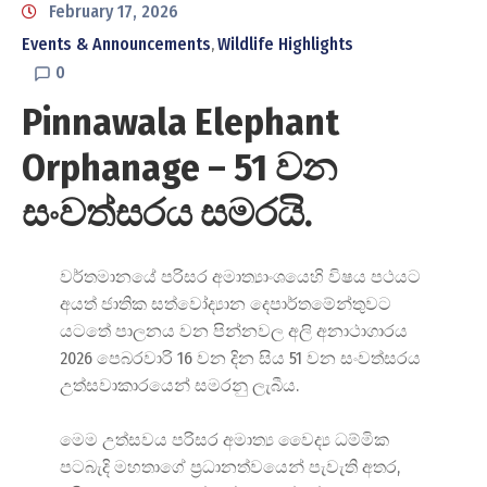
February 17, 2026
Events & Announcements
Wildlife Highlights
‚
0
Pinnawala Elephant
Orphanage – 51 වන
සංවත්සරය සමරයි.
වර්තමානයේ ​පරිසර අමාත්‍යාංශයෙහි විෂය පථයට
අයත් ජාතික සත්වෝද්‍යාන දෙපාර්තමේන්තුවට
යටතේ පාලනය වන පින්නවල අලි අනාථාගාරය
2026 පෙබරවාරි 16 වන දින සිය 51 වන සංවත්සරය
උත්සවාකාරයෙන් සමරනු ලැබීය.
මෙම උත්සවය පරිසර අමාත්‍ය වෛද්‍ය ධම්මික
පටබැදි මහතාගේ ප්‍රධානත්වයෙන් පැවැති අතර,