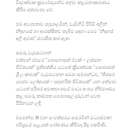
විද්‍යාත්මක ක්‍රමවේදයන්ට අනුව කළමනාකරණය
කිරීම අත්‍යවශ්‍ය වේ.
එම අවශ්‍යතාව සපුරාලමින්, වැඩිහිටි පිරිමි අලින්
නිදහසේ හා ආරක්ෂිතව තැබීම සඳහා මෙම “නිදහස්
අලි අරණ” ස්ථාපිත කර ඇත.
සමරු වැඩසටහන්
වත්මන් රජයේ “පොහොසත් රටක් – ලස්සන
ජීවිතයක්” ප්‍රතිපත්තිය යටතේ ක්‍රියාත්මක “සොබාමත්
ශ්‍රී ලංකාවක්” වැඩසටහන සමඟ සම්බන්ධව, “තිරසර
ජෛව ලෝකයක් – සදාහරිත ජීවිතයක්” යන තේමාව
යටතේ පරිසර අමාත්‍යාංශයේ මාධ්‍ය අංශය නිර්මාණය
කළ සමරු කාඩ්පත පෙරපාසල් දරුවන් වෙත
පිරිනමන ලදී.
එමෙන්ම, 51 වන සංවත්සරය සමරමින් මධ්‍යස්ථාන
පරිශ්‍රයේ පැළයක් රෝපණය කිරීමද සිදු කෙරිණි.