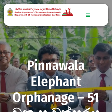
Home
Explore
Zoo
Stories
Pinnawala
Get
Involved
Elephant
Downloads
Orphanage – 51
Conservation
Efforts