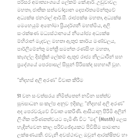
පරිසර අමාත්‍යාංශයේ ලේකම් කේ.ආර්. උඩුවාවල
මහතා, ජාතික සත්වෝද්‍යාන දෙපාර්තමේන්තුවේ
අධ්‍යක්ෂ ජනරාල් ආර්.සී. රාජපක්ෂ මහතා, අධ්‍යක්ෂ
මෙහෙයුම් අනෝමා ප්‍රියදර්ශනී මහත්මිය, අලි
සංරක්ෂණ මධ්‍යස්ථානයේ නියෝජ්‍ය අධ්‍යක්ෂ
ම්හිරාන් මැදවල මහතා ඇතුළු කාර්ය මණ්ඩලය,
පාර්ලිමේන්තු මන්ත්‍රී සමන්ත රණසිංහ මහතා,
කෑගල්ල දිස්ත්‍රික් ලේකම් ඇතුළු රාජ්‍ය නිලධාරීන් සහ
ප්‍රදේශයේ පෙරපාසල් සිසුන් පිරිසක්ද සහභාගී වූහ.
“නිදහස් අලි අරණ” විවෘත කිරීම
51 වන සංවත්සරය නිමිත්තෙන් නවීන සත්ත්ව
සුබසාධන සංකල්ප අනුව ඉදිකළ “නිදහස් අලි අරණ”
අද පෙරවරුවේ විවෘත කෙරිණි. ආසියානු පිරිමි අලින්
ලිංගික පරිණතත්වයට පැමිණි විට “මද” (Musth) ලෙස
හැඳින්වෙන කාල පරිච්ඡේදයකට පිවිසීම සාමාන්‍ය
ලක්ෂණයකි. එවැනි අවස්ථාවල ඔවුන් ආරක්ෂිතව හා