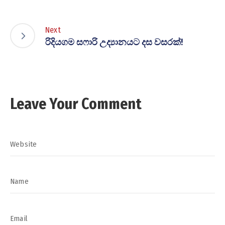
Next
රිදියගම සෆාරි උද්‍යානයට දස වසරක්!
Leave Your Comment