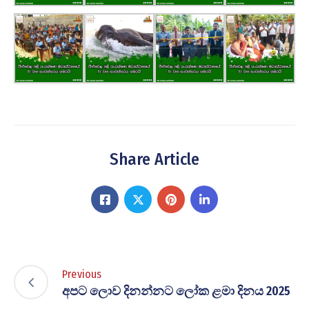
Share Article
Previous
අපට ලොව දිනන්නට ලෝක ළමා දිනය 2025